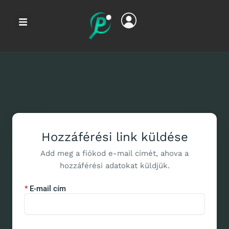
Hozzáférési link küldése
Add meg a fiókod e-mail címét, ahova a
hozzáférési adatokat küldjük.
E-mail cím