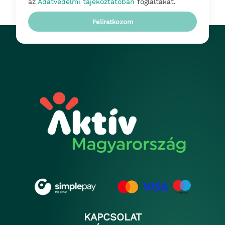
az
Adatvédelmi tájékoztatóban
foglaltakat.
Feliratkozom
KAPCSOLAT